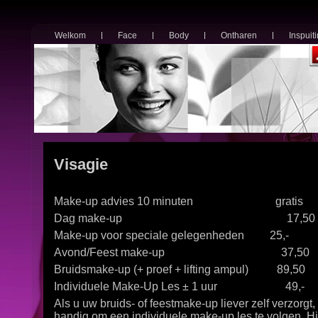
Welkom
Face
Body
Ontharen
Inspuit
Visagie
Make-up advies 10 minuten gratis
Dag make-up 17,50
Make-up voor speciale gelegenheden 25,-
Avond/Feest make-up 37,50
Bruidsmake-up (+ proef + lifting ampul) 89,50
Individuele Make-Up Les ± 1 uur 49,-
Als u uw bruids- of feestmake-up liever zelf verzorgt,
handig om een individuele make-up les te volgen. Hie