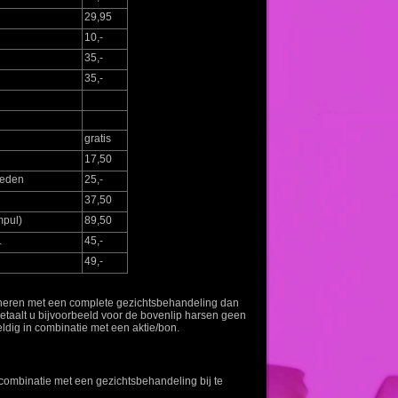
29,95
10,-
35,-
35,-
gratis
17,50
heden
25,-
37,50
mpul)
89,50
.
45,-
49,-
ineren met een complete gezichtsbehandeling dan
betaalt u bijvoorbeeld voor de bovenlip harsen geen
geldig in combinatie met een aktie/bon.
 combinatie met een gezichtsbehandeling bij te