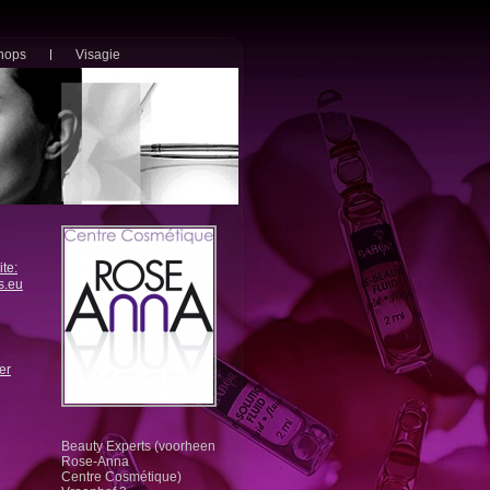
hops
Visagie
te:
s.eu
er
Beauty Experts (voorheen
Rose-Anna
Centre Cosmétique)