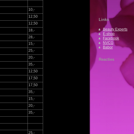
10,-
12,50
Links
12,50
Beauty Experts
18,-
E-shop
28,-
Facebook
NVCG
15,-
Babor
25,-
20,-
Reacties
35,-
12,50
17,50
17,50
35,-
15,-
20,-
35,-
25,-