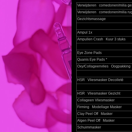
Verwijderen comedonen/milia gez
Verwijderen comedonen/milia ru
Gezichtsmassage
Ampul 1x
Ampullen Crash Kuur 3 stuks
Eye Zone Pads
Quanis Eye Pads *
Oxy/Collageenvlies Oogpakking
HSR Vliesmasker Decolleté
HSR Vliesmasker Gezicht
Collageen Vliesmasker
Firming Modellage Masker
Clay Peel Off Masker
Algen Peel Off Masker
Schuimmasker