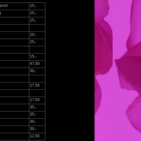
icht
15,-
g
15,-
15,-
10,-
25,-
15,-
47,50
30,-
17,50
17,50
35,-
35,-
30,-
30,-
12,50