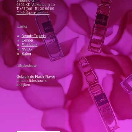
Vroenhof 3
6301 KD Valkenburg Lb
T +31(0)6 - 51 30 99 89
E info@rose-anna.nl
Links
Beauty Experts
E-shop
Facebook
NVCG
Babor
Slideshow
Gebruik de Flash Player
om de slideshow te
bekijken.