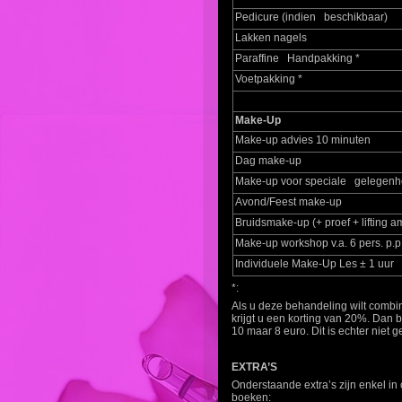
Pedicure (indien beschikbaar)
Lakken nagels
Paraffine Handpakking *
Voetpakking *
Make-Up
Make-up advies 10 minuten
Dag make-up
Make-up voor speciale gelegen
Avond/Feest make-up
Bruidsmake-up (+ proef + lifting a
Make-up workshop v.a. 6 pers. p.p
Individuele Make-Up Les ± 1 uur
*:
Als u deze behandeling wilt comb
krijgt u een korting van 20%. Dan 
10 maar 8 euro. Dit is echter niet 
EXTRA’S
Onderstaande extra’s zijn enkel in
boeken: