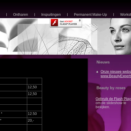
Ontharen
Inspuitingen
Permanent Make-Up
Works
Nieuws
Onze nieuwe websi
www.BeautyExpert
12,50
Beauty by roses
12,50
Gebruik de Flash Play
om de slideshow te
bekijken.
 *
12.50
*
20,-