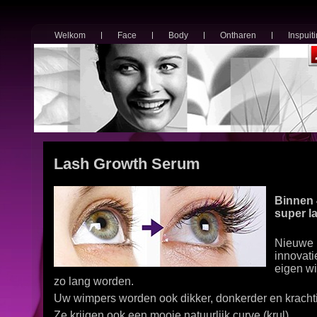
Welkom
Face
Body
Ontharen
Inspuit
Lash Growth Serum
Binnen
super l
Nieuwe r
innovati
eigen w
zo lang worden.
Uw wimpers worden ook dikker, donkerder en krachti
Ze krijgen ook een mooie natuurlijk curve (krul).