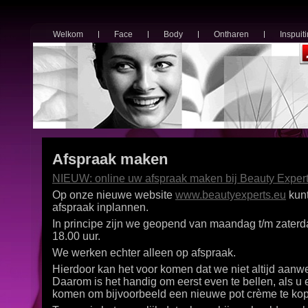
Welkom
Face
Body
Ontharen
Inspuit
Afspraak maken
NIEUW: online uw afspraak maken bij Beauty Expert
Op onze nieuwe website
www.beautyexperts.eu
kunt
afspraak inplannen.
In principe zijn we geopend van maandag t/m zaterd
18.00 uur.
We werken echter alleen op afspraak.
Hierdoor kan het voor komen dat we niet altijd aanwe
Daarom is het handig om eerst even te bellen, als u 
komen om bijvoorbeeld een nieuwe pot crème te ko