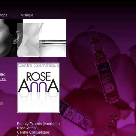
hops
Visagie
te:
s.eu
er
Beauty Experts (voorheen
Rose-Anna
Centre Cosmétique)