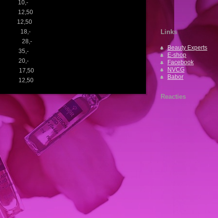
 10,-
12,50
12,50
en 18,-
Links
arsen 28,-
Beauty Experts
n 35,-
E-shop
n 20,-
Facebook
NVCG
n 17,50
Babor
 12,50
Reacties