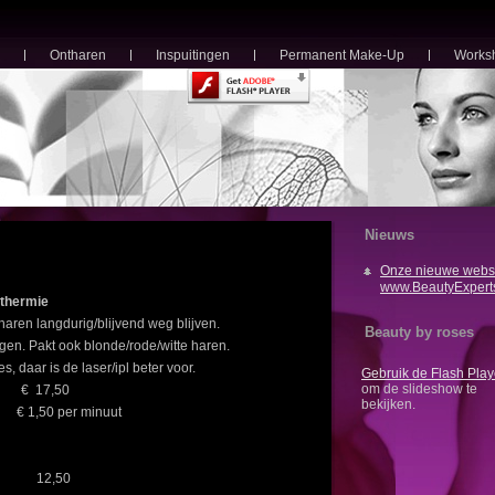
Ontharen
Inspuitingen
Permanent Make-Up
Works
Nieuws
Onze nieuwe websi
www.BeautyExpert
athermie
aren langdurig/blijvend weg blijven.
Beauty by roses
gen. Pakt ook blonde/rode/witte haren.
s, daar is de laser/ipl beter voor.
Gebruik de Flash Play
om de slideshow te
) € 17,50
bekijken.
 1,50 per minuut
n 12,50