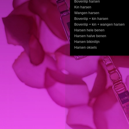
Bovenlip harsen
Kin harsen 
Wangen harsen 
Bovenlip + kin hars
Bovenlip + kin + wangen h
Harsen hele bene
Harsen halve bene
Harsen bikinilij
Harsen oksels