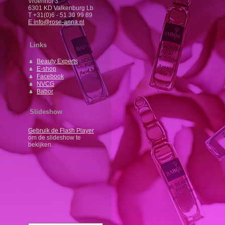
Vroenhof 3
6301 KD Valkenburg Lb
T +31(0)6 - 51 30 99 89
E info@rose-anna.nl
Links
Beauty Experts
E-shop
Facebook
NVCG
Babor
Slideshow
Gebruik de Flash Player
om de slideshow te
bekijken.